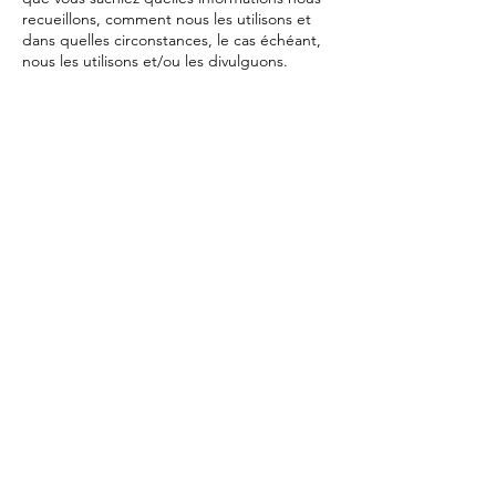
recueillons, comment nous les utilisons et
dans quelles circonstances, le cas échéant,
nous les utilisons et/ou les divulguons.
Questions et vos coordonnées
N'hésitez pas nous contacter
à
studio20edanse@gmail.com
ou nous
envoyer un courrier à 20eme danse 17, rue
Planchat 75020 Paris, France.
Contact
17, rue Planchat
75020 Paris, France
Tél :
06 13 57 16 19